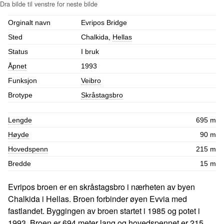
Orginalt navn
Evripos Bridge
Sted
Chalkida,
Hellas
Status
I bruk
Åpnet
1993
Funksjon
Veibro
Brotype
Skråstagsbro
Lengde
695 m
Høyde
90 m
Hovedspenn
215 m
Bredde
15 m
Evripos broen er en skråstagsbro i nærheten av byen
Chalkida i Hellas. Broen forbinder øyen Evvia med
fastlandet. Byggingen av broen startet i 1985 og potet i
1993. Broen er 694 meter lang og hovedspennet er 215