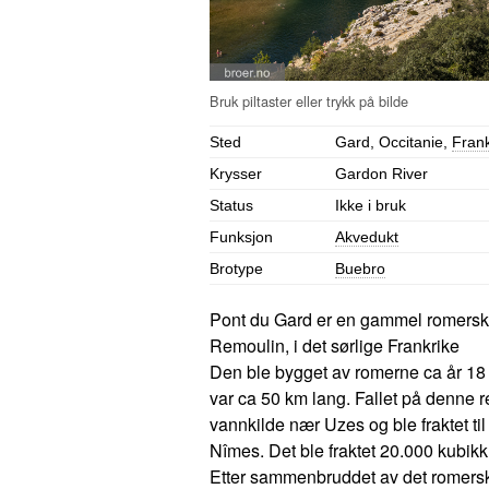
Sted
Gard, Occitanie,
Frank
Krysser
Gardon River
Status
Ikke i bruk
Funksjon
Akvedukt
Brotype
Buebro
Pont du Gard er en gammel romersk
Remoulin, i det sørlige Frankrike
Den ble bygget av romerne ca år 18 
var ca 50 km lang. Fallet på denne 
vannkilde nær Uzes og ble fraktet 
Nîmes. Det ble fraktet 20.000 kubikk
Etter sammenbruddet av det romerske