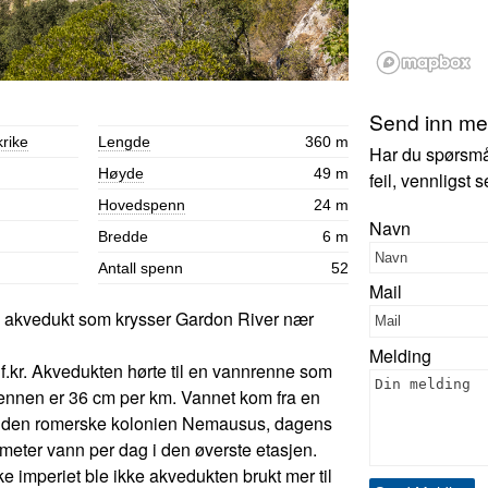
Send inn mer
rike
Lengde
360 m
Har du spørsmål,
Høyde
49 m
feil, vennligst
Hovedspenn
24 m
Navn
Bredde
6 m
Antall spenn
52
Mail
 akvedukt som krysser Gardon River nær
Melding
f.kr. Akvedukten hørte til en vannrenne som
rennen er 36 cm per km. Vannet kom fra en
til den romerske kolonien Nemausus, dagens
meter vann per dag i den øverste etasjen.
 imperiet ble ikke akvedukten brukt mer til