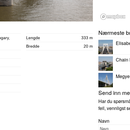
Nærmeste b
ngary,
Lengde
333 m
Elisab
Bredde
20 m
Chain 
Megyer
Send inn mer
Har du spørsmål,
feil, vennligst
Navn