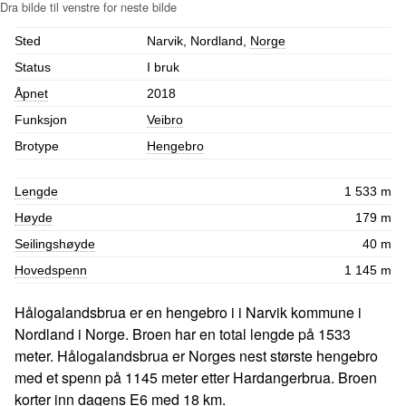
Sted
Narvik, Nordland,
Norge
Status
I bruk
Åpnet
2018
Funksjon
Veibro
Brotype
Hengebro
Lengde
1 533 m
Høyde
179 m
Seilingshøyde
40 m
Hovedspenn
1 145 m
Hålogalandsbrua er en hengebro i i Narvik kommune i
Nordland i Norge. Broen har en total lengde på 1533
meter. Hålogalandsbrua er Norges nest største hengebro
med et spenn på 1145 meter etter Hardangerbrua. Broen
korter inn dagens E6 med 18 km.