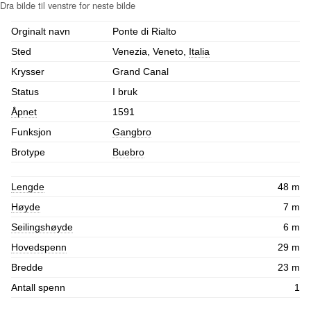
Orginalt navn
Ponte di Rialto
Sted
Venezia, Veneto,
Italia
Krysser
Grand Canal
Status
I bruk
Åpnet
1591
Funksjon
Gangbro
Brotype
Buebro
Lengde
48 m
Høyde
7 m
Seilingshøyde
6 m
Hovedspenn
29 m
Bredde
23 m
Antall spenn
1