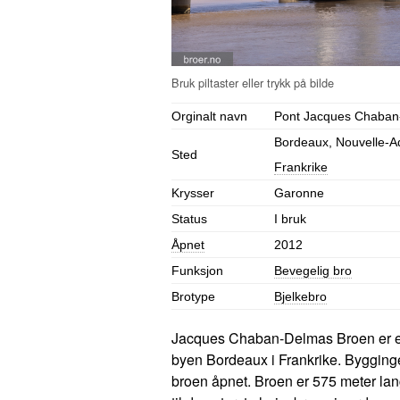
Orginalt navn
Pont Jacques Chaba
Bordeaux, Nouvelle-Aq
Sted
Frankrike
Krysser
Garonne
Status
I bruk
Åpnet
2012
Funksjon
Bevegelig bro
Brotype
Bjelkebro
Jacques Chaban-Delmas Broen er en
byen Bordeaux i Frankrike. Byggingen
broen åpnet. Broen er 575 meter la