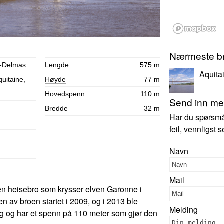
Nærmeste b
n-Delmas
Lengde
575 m
Aquita
uitaine,
Høyde
77 m
Hovedspenn
110 m
Send inn mer
Bredde
32 m
Har du spørsmål,
feil, vennligst
Navn
Mail
 heisebro som krysser elven Garonne i
 av broen startet i 2009, og i 2013 ble
Melding
ng og har et spenn på 110 meter som gjør den