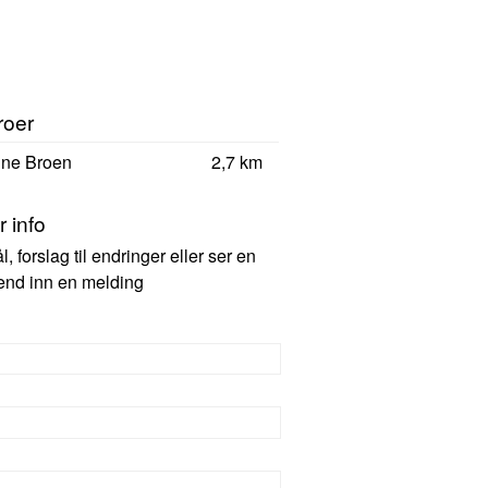
roer
ine Broen
2,7 km
 info
 forslag til endringer eller ser en
 send inn en melding