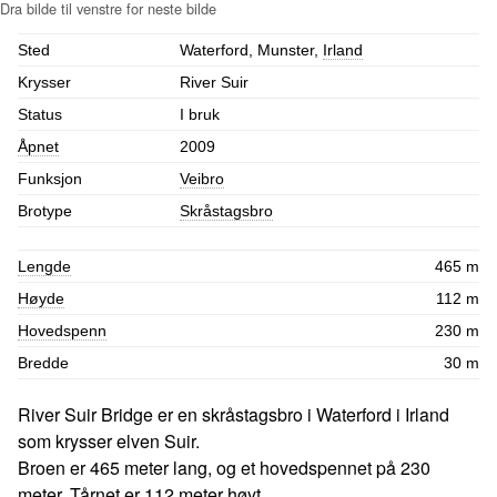
Sted
Waterford, Munster,
Irland
Krysser
River Suir
Status
I bruk
Åpnet
2009
Funksjon
Veibro
Brotype
Skråstagsbro
Lengde
465 m
Høyde
112 m
Hovedspenn
230 m
Bredde
30 m
River Suir Bridge er en skråstagsbro i Waterford i Irland
som krysser elven Suir.
Broen er 465 meter lang, og et hovedspennet på 230
meter. Tårnet er 112 meter høyt.