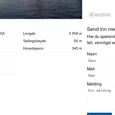
Send inn mer
SA
Lengde
3 058 m
Har du spørsmål,
Seilingshøyde
56 m
feil, vennligst
Hovedspenn
340 m
Navn
Mail
Melding