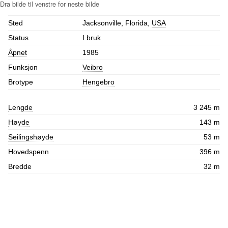
Sted
Jacksonville, Florida,
USA
Status
I bruk
Åpnet
1985
Funksjon
Veibro
Brotype
Hengebro
Lengde
3 245 m
Høyde
143 m
Seilingshøyde
53 m
Hovedspenn
396 m
Bredde
32 m