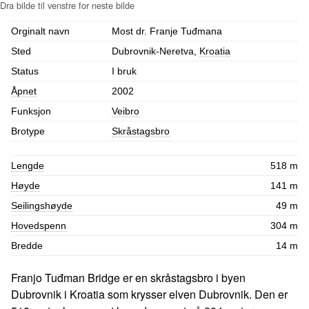
Orginalt navn
Most dr. Franje Tuđmana
Sted
Dubrovnik-Neretva,
Kroatia
Status
I bruk
Åpnet
2002
Funksjon
Veibro
Brotype
Skråstagsbro
Lengde
518 m
Høyde
141 m
Seilingshøyde
49 m
Hovedspenn
304 m
Bredde
14 m
Franjo Tuđman Bridge er en skråstagsbro i byen
Dubrovnik i Kroatia som krysser elven Dubrovnik. Den er