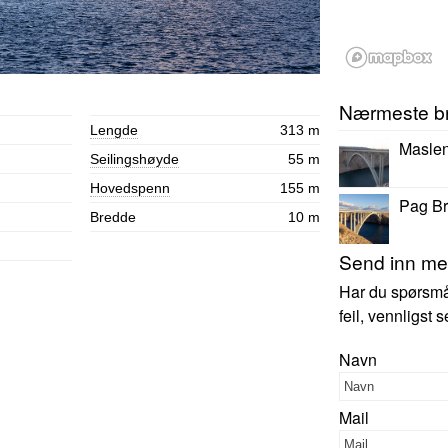
Nærmeste b
Lengde
313 m
Maslen
Seilingshøyde
55 m
Hovedspenn
155 m
Pag Br
Bredde
10 m
Send inn mer
Har du spørsmål,
feil, vennligst
Navn
Mail