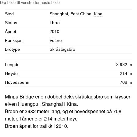
Sted
Shanghai, East China,
Kina
Status
I bruk
Åpnet
2010
Funksjon
Veibro
Brotype
Skråstagsbro
Lengde
3 982 m
Høyde
214 m
Hovedspenn
708 m
Minpu Bridge er en dobbel dekk skråstagsbro som krysser
elven Huangpu i Shanghai i Kina.
Broen er 3982 meter lang, og et hovedspennet på 708
meter. Tårnene er 214 meter høye
Broen åpnet for trafikk i 2010.