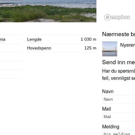
Nærmeste b
nia
Lengde
1 030 m
Nyerer
Hovedspenn
125 m
Send inn mer
Har du spørsmål,
feil, vennligst
Navn
Mail
Melding