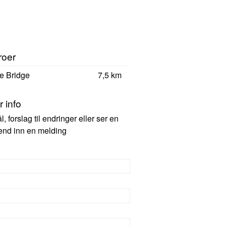
roer
e Bridge
7,5 km
 info
 forslag til endringer eller ser en
 send inn en melding