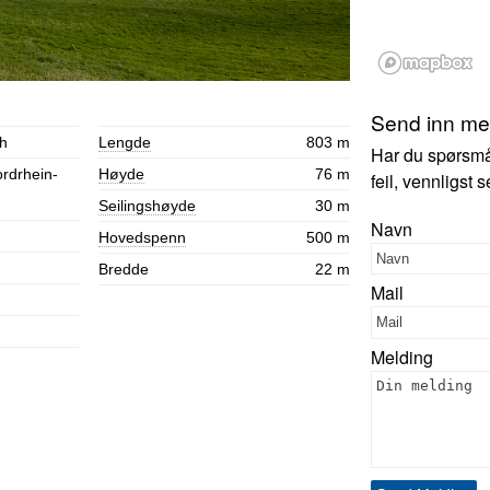
Send inn mer
h
Lengde
803 m
Har du spørsmål,
rdrhein-
Høyde
76 m
feil, vennligst
Seilingshøyde
30 m
Navn
Hovedspenn
500 m
Bredde
22 m
Mail
Melding