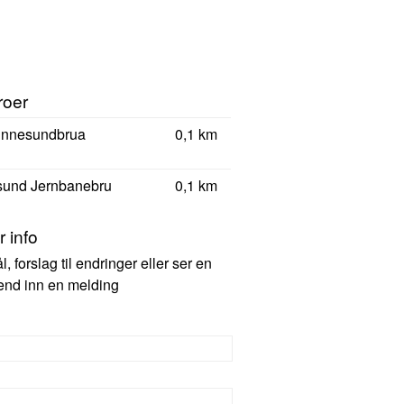
roer
innesundbrua
0,1 km
sund Jernbanebru
0,1 km
 info
 forslag til endringer eller ser en
 send inn en melding