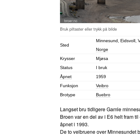
Minnesund, Eidsvoll, V
Sted
Norge
Krysser
Mjøsa
Status
I bruk
Åpnet
1959
Funksjon
Veibro
Brotype
Buebro
Langset bru tidligere Gamle minnes
Broen var en del av i E6 helt fram ti
åpnet i 1993.
De to veibruene over Minnesundet ble