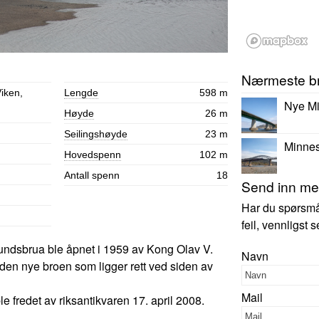
Nærmeste b
iken,
Lengde
598 m
Nye M
Høyde
26 m
Seilingshøyde
23 m
Minne
Hovedspenn
102 m
Antall spenn
18
Send inn mer
Har du spørsmål,
feil, vennligst
undsbrua ble åpnet i 1959 av Kong Olav V.
Navn
l den nye broen som ligger rett ved siden av
Mail
 fredet av riksantikvaren 17. april 2008.