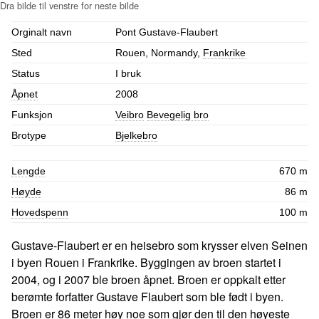
Orginalt navn
Pont Gustave-Flaubert
Sted
Rouen, Normandy,
Frankrike
Status
I bruk
Åpnet
2008
Funksjon
Veibro
Bevegelig bro
Brotype
Bjelkebro
Lengde
670 m
Høyde
86 m
Hovedspenn
100 m
Gustave-Flaubert er en heisebro som krysser elven Seinen
i byen Rouen i Frankrike. Byggingen av broen startet i
2004, og i 2007 ble broen åpnet. Broen er oppkalt etter
berømte forfatter Gustave Flaubert som ble født i byen.
Broen er 86 meter høy noe som gjør den til den høyeste