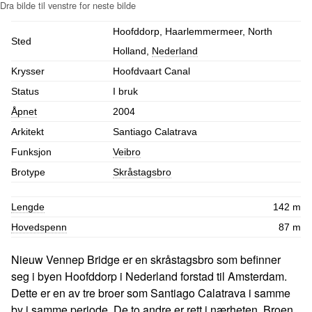
Hoofddorp, Haarlemmermeer, North
Sted
Holland,
Nederland
Krysser
Hoofdvaart Canal
Status
I bruk
Åpnet
2004
Arkitekt
Santiago Calatrava
Funksjon
Veibro
Brotype
Skråstagsbro
Lengde
142 m
Hovedspenn
87 m
Nieuw Vennep Bridge er en skråstagsbro som befinner
seg i byen Hoofddorp i Nederland forstad til Amsterdam.
Dette er en av tre broer som Santiago Calatrava i samme
by i samme periode. De to andre er rett i nærheten. Broen