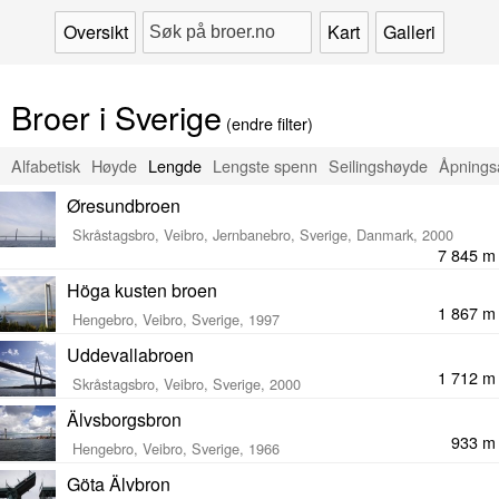
Oversikt
Kart
Galleri
Broer i Sverige
(endre filter)
Alfabetisk
Høyde
Lengde
Lengste spenn
Seilingshøyde
Åpnings
Øresundbroen
Skråstagsbro, Veibro, Jernbanebro, Sverige, Danmark, 2000
7 845 m
Höga kusten broen
1 867 m
Hengebro, Veibro, Sverige, 1997
Uddevallabroen
1 712 m
Skråstagsbro, Veibro, Sverige, 2000
Älvsborgsbron
933 m
Hengebro, Veibro, Sverige, 1966
Göta Älvbron