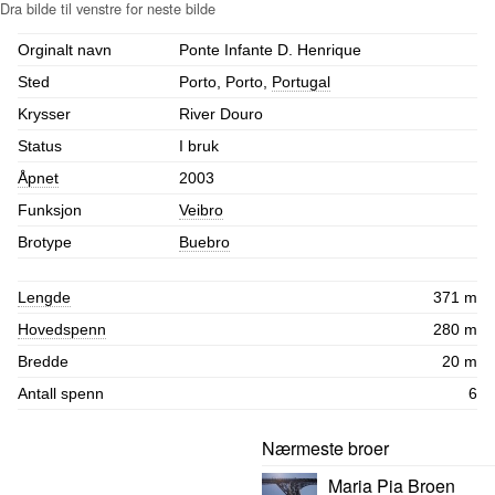
Orginalt navn
Ponte Infante D. Henrique
Sted
Porto, Porto,
Portugal
Krysser
River Douro
Status
I bruk
Åpnet
2003
Funksjon
Veibro
Brotype
Buebro
Lengde
371 m
Hovedspenn
280 m
Bredde
20 m
Antall spenn
6
Nærmeste broer
Maria Pia Broen