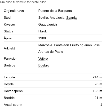
Orginalt navn
Puente de la Barqueta
Sted
Sevilla, Andalucia,
Spania
Krysser
Guadalquivir
Status
I bruk
Åpnet
1988
Marcos J. Pantaleón Prieto og Juan José
Arkitekt
Arenas de Pablo
Funksjon
Veibro
Brotype
Buebro
Lengde
214 m
Høyde
28 m
Hovedspenn
168 m
Bredde
21 m
Antall spenn
1