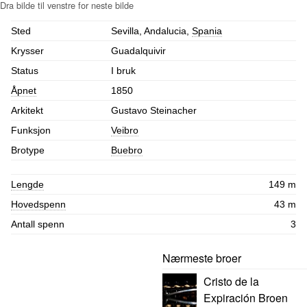
Sted
Sevilla, Andalucia,
Spania
Krysser
Guadalquivir
Status
I bruk
Åpnet
1850
Arkitekt
Gustavo Steinacher
Funksjon
Veibro
Brotype
Buebro
Lengde
149 m
Hovedspenn
43 m
Antall spenn
3
Nærmeste broer
Cristo de la
Expiración Broen