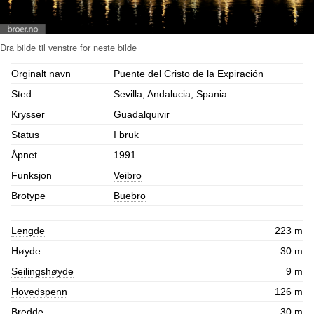
Orginalt navn
Puente del Cristo de la Expiración
Sted
Sevilla, Andalucia,
Spania
Krysser
Guadalquivir
Status
I bruk
Åpnet
1991
Funksjon
Veibro
Brotype
Buebro
Lengde
223 m
Høyde
30 m
Seilingshøyde
9 m
Hovedspenn
126 m
Bredde
30 m