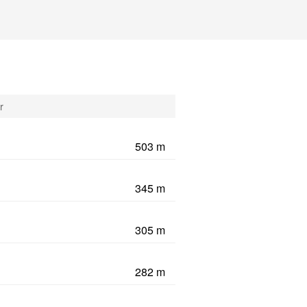
r
503 m
345 m
305 m
282 m