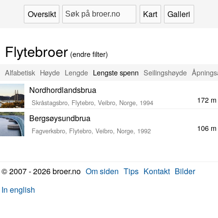
Oversikt
Kart
Galleri
Flytebroer
(endre filter)
Alfabetisk
Høyde
Lengde
Lengste spenn
Seilingshøyde
Åpnings
Nordhordlandsbrua
172 m
Skråstagsbro, Flytebro, Veibro, Norge, 1994
Bergsøysundbrua
106 m
Fagverksbro, Flytebro, Veibro, Norge, 1992
© 2007 - 2026 broer.no
Om siden
Tips
Kontakt
Bilder
In english