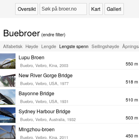
Oversikt
Kart
Galleri
Buebroer
(endre filter)
Alfabetisk
Høyde
Lengde
Lengste spenn
Seilingshøyde
Åpnings
Lupu Broen
550 m
Buebro, Veibro, Kina, 2003
New River Gorge Bridge
518 m
Buebro, Veibro, USA, 1977
Bayonne Bridge
510 m
Buebro, Veibro, USA, 1931
Sydney Harbour Bridge
503 m
Buebro, Veibro, Australia, 1932
Mingzhou-broen
450 m
Buebro, Veibro, Kina, 2011