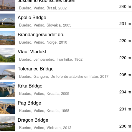
Juscelino Kubitschek broen
240 m
Buebro, Veibro, Brasil, 2002
Apollo Bridge
231 m
Buebro, Veibro, Slovakia, 2005
Brandangersundet bru
220 m
Buebro, Veibro, Norge, 2010
Viaur Viadukt
220 m
Buebro, Jernbanebro, Frankrike, 1902
Tolerance Bridge
205 m
Buebro, Gangbro, De forente arabiske emirater, 2017
Krka Bridge
204 m
Buebro, Veibro, Kroatia, 2005
Pag Bridge
201 m
Buebro, Veibro, Kroatia, 1968
Dragon Bridge
200 m
Buebro, Veibro, Vietnam, 2013