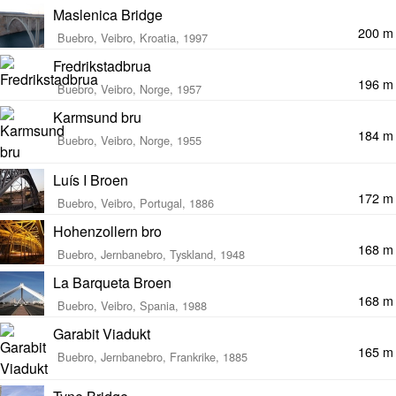
Maslenica Bridge
200 m
Buebro, Veibro, Kroatia, 1997
Fredrikstadbrua
196 m
Buebro, Veibro, Norge, 1957
Karmsund bru
184 m
Buebro, Veibro, Norge, 1955
Luís I Broen
172 m
Buebro, Veibro, Portugal, 1886
Hohenzollern bro
168 m
Buebro, Jernbanebro, Tyskland, 1948
La Barqueta Broen
168 m
Buebro, Veibro, Spania, 1988
Garabit Viadukt
165 m
Buebro, Jernbanebro, Frankrike, 1885