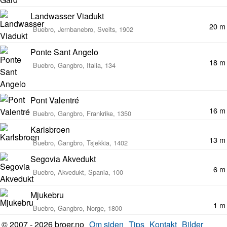
Landwasser Viadukt
20 m
Buebro, Jernbanebro, Sveits, 1902
Ponte Sant Angelo
18 m
Buebro, Gangbro, Italia, 134
Pont Valentré
16 m
Buebro, Gangbro, Frankrike, 1350
Karlsbroen
13 m
Buebro, Gangbro, Tsjekkia, 1402
Segovia Akvedukt
6 m
Buebro, Akvedukt, Spania, 100
Mjukebru
1 m
Buebro, Gangbro, Norge, 1800
© 2007 - 2026 broer.no
Om siden
Tips
Kontakt
Bilder