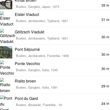
Kintai Broen
35 m
Buebro, Gangbro, Japan, 1673
Elster Viaduct
31 m
Buebro, Jernbanebro, Tyskland, 1851
Göltzsch Viadukt
30 m
Buebro, Jernbanebro, Tyskland, 1851
Pont Séjourné
30 m
Buebro, Jernbanebro, Frankrike, 1908
Ponte Vecchio
30 m
Buebro, Gangbro, Italia, 1345
Rialto broen
29 m
Buebro, Gangbro, Italia, 1591
Pont du Gard
24 m
Buebro, Akvedukt, Frankrike, -18