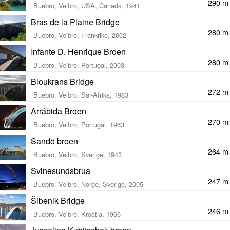
290 m
Buebro, Veibro, USA, Canada, 1941
Bras de la Plaine Bridge
280 m
Buebro, Veibro, Frankrike, 2002
Infante D. Henrique Broen
280 m
Buebro, Veibro, Portugal, 2003
Bloukrans Bridge
272 m
Buebro, Veibro, Sør-Afrika, 1983
Arrábida Broen
270 m
Buebro, Veibro, Portugal, 1963
Sandö broen
264 m
Buebro, Veibro, Sverige, 1943
Svinesundsbrua
247 m
Buebro, Veibro, Norge, Sverige, 2005
Šibenik Bridge
246 m
Buebro, Veibro, Kroatia, 1966