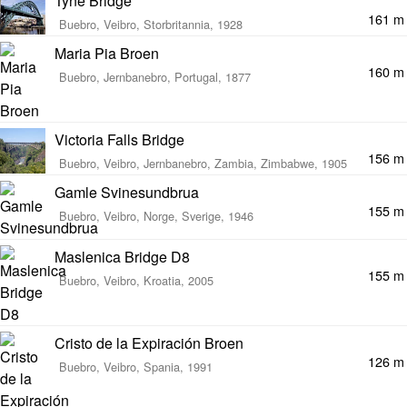
Tyne Bridge
161 m
Buebro, Veibro, Storbritannia, 1928
Maria Pia Broen
160 m
Buebro, Jernbanebro, Portugal, 1877
Victoria Falls Bridge
156 m
Buebro, Veibro, Jernbanebro, Zambia, Zimbabwe, 1905
Gamle Svinesundbrua
155 m
Buebro, Veibro, Norge, Sverige, 1946
Maslenica Bridge D8
155 m
Buebro, Veibro, Kroatia, 2005
Cristo de la Expiración Broen
126 m
Buebro, Veibro, Spania, 1991