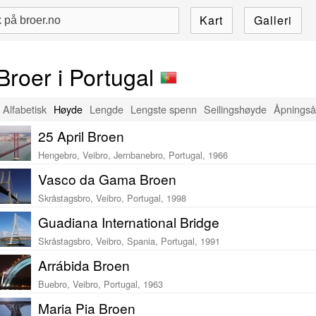
Kart
Galleri
Broer i Portugal
Alfabetisk
Høyde
Lengde
Lengste spenn
Seilingshøyde
Åpningså
25 April Broen
Hengebro, Veibro, Jernbanebro, Portugal, 1966
Vasco da Gama Broen
Skråstagsbro, Veibro, Portugal, 1998
Guadiana International Bridge
Skråstagsbro, Veibro, Spania, Portugal, 1991
Arrábida Broen
Buebro, Veibro, Portugal, 1963
Maria Pia Broen