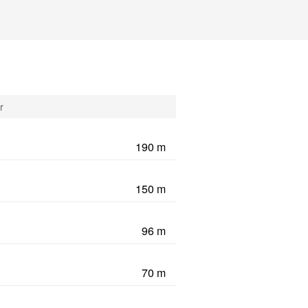
r
190 m
150 m
96 m
70 m