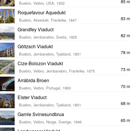
85 m
Buebro, Veibro, USA, 1932
Roquefavour Aquedukt
83 m
Buebro, Akvedukt, Frankrike, 1847
Grandfey Viaduct
82 m
Buebro, Jernbanebro, Sveits, 1925
Göltzsch Viadukt
78 m
Buebro, Jernbanebro, Tyskland, 1851
Cize-Bolozon Viadukt
73 m
Buebro, Veibro, Jernbanebro, Frankrike, 1875
Arrábida Broen
70 m
Buebro, Veibro, Portugal, 1963
Elster Viaduct
68 m
Buebro, Jernbanebro, Tyskland, 1851
Gamle Svinesundbrua
65 m
Buebro, Veibro, Norge, Sverige, 1946