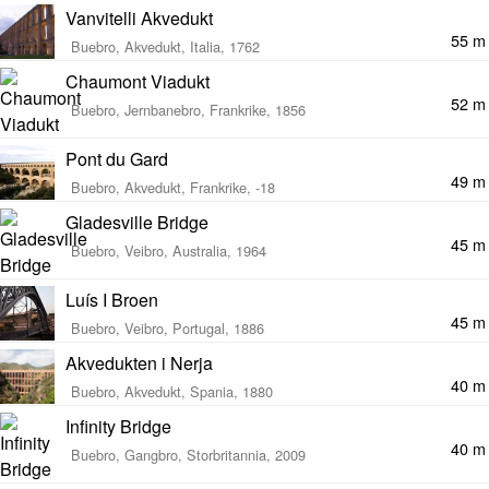
Vanvitelli Akvedukt
55 m
Buebro, Akvedukt, Italia, 1762
Chaumont Viadukt
52 m
Buebro, Jernbanebro, Frankrike, 1856
Pont du Gard
49 m
Buebro, Akvedukt, Frankrike, -18
Gladesville Bridge
45 m
Buebro, Veibro, Australia, 1964
Luís I Broen
45 m
Buebro, Veibro, Portugal, 1886
Akvedukten i Nerja
40 m
Buebro, Akvedukt, Spania, 1880
Infinity Bridge
40 m
Buebro, Gangbro, Storbritannia, 2009