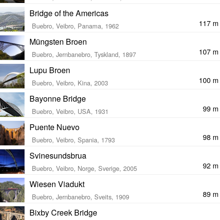
Bridge of the Americas
117 m
Buebro, Veibro, Panama, 1962
Müngsten Broen
107 m
Buebro, Jernbanebro, Tyskland, 1897
Lupu Broen
100 m
Buebro, Veibro, Kina, 2003
Bayonne Bridge
99 m
Buebro, Veibro, USA, 1931
Puente Nuevo
98 m
Buebro, Veibro, Spania, 1793
Svinesundsbrua
92 m
Buebro, Veibro, Norge, Sverige, 2005
Wiesen Viadukt
89 m
Buebro, Jernbanebro, Sveits, 1909
Bixby Creek Bridge