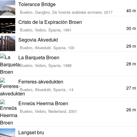
Tolerance Bridge
40 m
Buebro, Gangbro, De forente arabiske emirater, 2017
Cristo de la Expiración Broen
30 m
Buebro, Veibro, Spania, 1991
Segovia Akvedukt
29 m
Buebro, Akvedukt, Spania, 100
La Barqueta Broen
28 m
Buebro, Veibro, Spania, 1988
Ferreres-akvedukten
27 m
Buebro, Akvedukt, Spania, -14
Enneüs Heerma Broen
26 m
Buebro, Veibro, Nederland, 2001
Langset bru