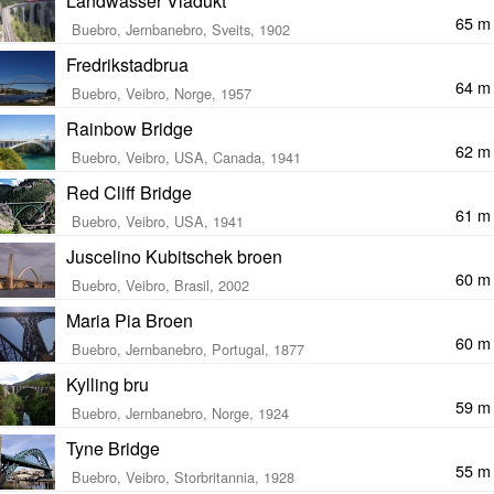
Landwasser Viadukt
65 m
Buebro, Jernbanebro, Sveits, 1902
Fredrikstadbrua
64 m
Buebro, Veibro, Norge, 1957
Rainbow Bridge
62 m
Buebro, Veibro, USA, Canada, 1941
Red Cliff Bridge
61 m
Buebro, Veibro, USA, 1941
Juscelino Kubitschek broen
60 m
Buebro, Veibro, Brasil, 2002
Maria Pia Broen
60 m
Buebro, Jernbanebro, Portugal, 1877
Kylling bru
59 m
Buebro, Jernbanebro, Norge, 1924
Tyne Bridge
55 m
Buebro, Veibro, Storbritannia, 1928