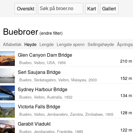
Oversikt
Kart
Galleri
Buebroer
(endre filter)
Alfabetisk
Høyde
Lengde
Lengste spenn
Seilingshøyde
Åpnings
Glen Canyon Dam Bridge
210 m
Buebro, Veibro, USA, 1959
Seri Saujana Bridge
152 m
Buebro, Skråstagsbro, Veibro, Malaysia, 2003
Sydney Harbour Bridge
134 m
Buebro, Veibro, Australia, 1932
Victoria Falls Bridge
128 m
Buebro, Veibro, Jernbanebro, Zambia, Zimbabwe, 1905
Garabit Viadukt
122 m
Buebro, Jernbanebro, Frankrike, 1885