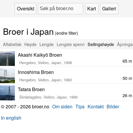
Oversikt
Kart
Galleri
Broer i Japan
(endre filter)
Alfabetisk
Høyde
Lengde
Lengste spenn
Seilingshøyde
Åpnings
Akashi Kaikyō Broen
65 m
Hengebro, Veibro, Japan, 1998
Innoshima Broen
50 m
Hengebro, Veibro, Japan, 1983
Tatara Broen
26 m
Skråstagsbro, Veibro, Japan, 1999
© 2007 - 2026 broer.no
Om siden
Tips
Kontakt
Bilder
In english