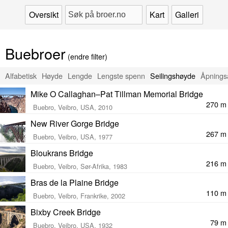
Oversikt
Kart
Galleri
Buebroer
(endre filter)
Alfabetisk
Høyde
Lengde
Lengste spenn
Seilingshøyde
Åpnings
Mike O Callaghan–Pat Tillman Memorial Bridge
270 m
Buebro, Veibro, USA, 2010
New River Gorge Bridge
267 m
Buebro, Veibro, USA, 1977
Bloukrans Bridge
216 m
Buebro, Veibro, Sør-Afrika, 1983
Bras de la Plaine Bridge
110 m
Buebro, Veibro, Frankrike, 2002
Bixby Creek Bridge
79 m
Buebro, Veibro, USA, 1932