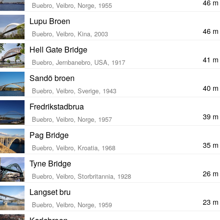
46 m
Buebro, Veibro, Norge, 1955
Lupu Broen
46 m
Buebro, Veibro, Kina, 2003
Hell Gate Bridge
41 m
Buebro, Jernbanebro, USA, 1917
Sandö broen
40 m
Buebro, Veibro, Sverige, 1943
Fredrikstadbrua
39 m
Buebro, Veibro, Norge, 1957
Pag Bridge
35 m
Buebro, Veibro, Kroatia, 1968
Tyne Bridge
26 m
Buebro, Veibro, Storbritannia, 1928
Langset bru
23 m
Buebro, Veibro, Norge, 1959