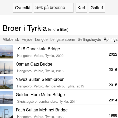
Oversikt
Kart
Galleri
Broer i Tyrkia
(endre filter)
Alfabetisk
Høyde
Lengde
Lengste spenn
Seilingshøyde
Åpnings
1915 Çanakkale Bridge
2022
Hengebro, Veibro, Tyrkia, 2022
Osman Gazi Bridge
2016
Hengebro, Veibro, Tyrkia, 2016
Yavuz Sultan Selim-broen
2015
Hengebro, Veibro, Jernbanebro, Tyrkia, 2015
Golden Horn Metro Bridge
2014
Skråstagsbro, Jernbanebro, Tyrkia, 2014
Fatih Sultan Mehmet Bridge
1988
Hengebro, Veibro, Tyrkia, 1988