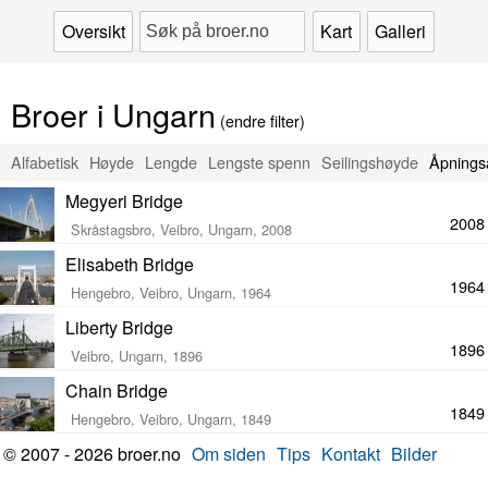
Oversikt
Kart
Galleri
Broer i Ungarn
(endre filter)
Alfabetisk
Høyde
Lengde
Lengste spenn
Seilingshøyde
Åpnings
Megyeri Bridge
2008
Skråstagsbro, Veibro, Ungarn, 2008
Elisabeth Bridge
1964
Hengebro, Veibro, Ungarn, 1964
Liberty Bridge
1896
Veibro, Ungarn, 1896
Chain Bridge
1849
Hengebro, Veibro, Ungarn, 1849
© 2007 - 2026 broer.no
Om siden
Tips
Kontakt
Bilder