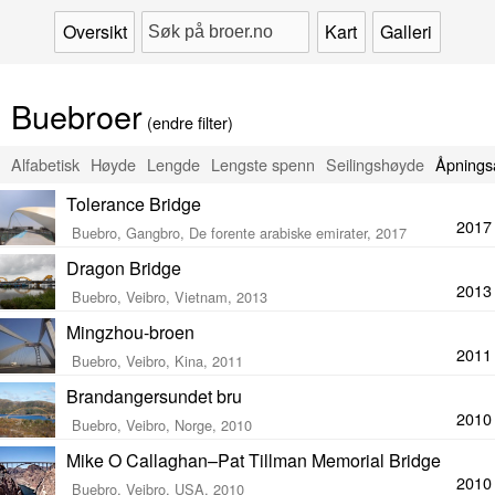
Oversikt
Kart
Galleri
Buebroer
(endre filter)
Alfabetisk
Høyde
Lengde
Lengste spenn
Seilingshøyde
Åpnings
Tolerance Bridge
2017
Buebro, Gangbro, De forente arabiske emirater, 2017
Dragon Bridge
2013
Buebro, Veibro, Vietnam, 2013
Mingzhou-broen
2011
Buebro, Veibro, Kina, 2011
Brandangersundet bru
2010
Buebro, Veibro, Norge, 2010
Mike O Callaghan–Pat Tillman Memorial Bridge
2010
Buebro, Veibro, USA, 2010